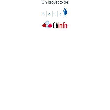
Un proyecto de
Contacto
Contacto
Prensa
Quiénes somos
¿Cómo puedes colaborar?
Patrocinadores
Agradecimientos
Ayuda
Contacto
Prensa
Quiénes somos
¿Cómo puedes colaborar?