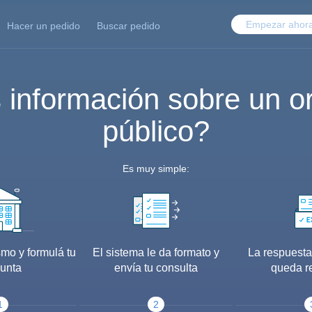
Empezar ahor
Hacer un pedido
Buscar pedido
 información sobre un o
público?
Es muy simple:
smo y formulá tu
El sistema le da formato y
La respuesta
unta
envía tu consulta
queda r
1
2