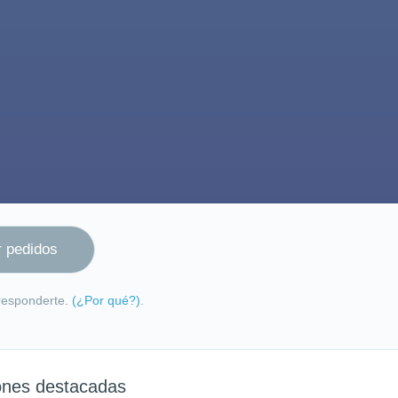
 responderte.
(¿Por qué?)
.
ones destacadas