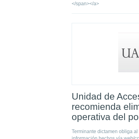
</span></a>
Unidad de Acces
recomienda elim
operativa del p
Terminante dictamen obliga al 
información hechos vía web/co