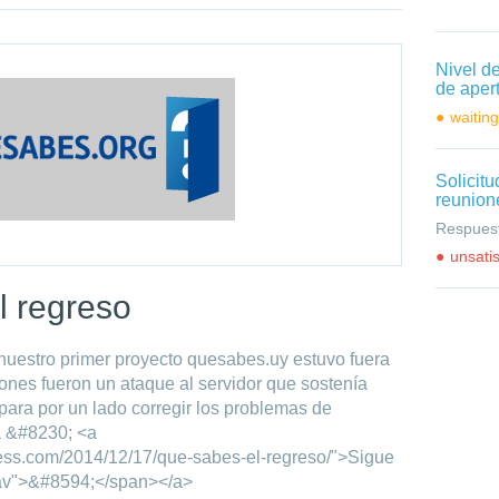
Nivel d
de aper
waitin
Solicit
reunion
Respuest
unsati
l regreso
uestro primer proyecto quesabes.uy estuvo fuera
ones fueron un ataque al servidor que sostenía
para por un lado corregir los problemas de
a &#8230; <a
ress.com/2014/12/17/que-sabes-el-regreso/">Sigue
av">&#8594;</span></a>