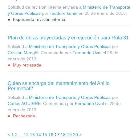
Solicitud de revisión interna enviada a
Ministerio de Transporte
y Obras Públicas
por
Teodoro kunin
en
28 de enero de 2013
.
Esperando revisión interna.
Plan de obras proyectadas y en ejecución para Ruta 31
Solicitud a
Ministerio de Transporte y Obras Públicas
por
Cristian Menghi
. Comentada por
Fernando Uval
el
28 de
enero de 2013
.
Muy retrasada.
Quién se encarga del mantenimiento del Anillo
Perimetral?
Solicitud a
Ministerio de Transporte y Obras Públicas
por
Carlos AGUIRRE
. Comentada por
Fernando Uval
el
28 de
enero de 2013
.
Rechazada.
1
2
12
13
14
15
16
17
18
19
20