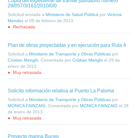
Copia del expediente de trámite jubilatorio número
29/057/3/161/2010/0/0
Solicitud enviada a
Ministerio de Salud Pública
por
Victoria
Mendez
el
09 de febrero de 2013
.
Rechazada.
Plan de obras proyectadas y en ejecución para Ruta 4
Solicitud a
Ministerio de Transporte y Obras Públicas
por
Cristian Menghi
. Comentada por
Cristian Menghi
el
29 de
enero de 2013
.
Muy retrasada.
Solicito información relativa al Puerto La Paloma
Solicitud a
Ministerio de Transporte y Obras Públicas
por
MONICA FAINZAIG
. Comentada por
MONICA FAINZAIG
el
28
de enero de 2013
.
Muy retrasada.
Proyecto marina Buceo