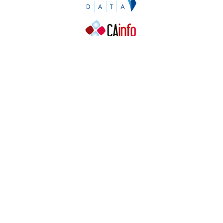
Contacto
Contacto
Prensa
Quiénes somos
¿Cómo puedes colaborar?
Patrocinadores
Agradecimientos
Ayuda
Contacto
Prensa
Quiénes somos
¿Cómo puedes colaborar?
Patrocinadores
Agradecimientos