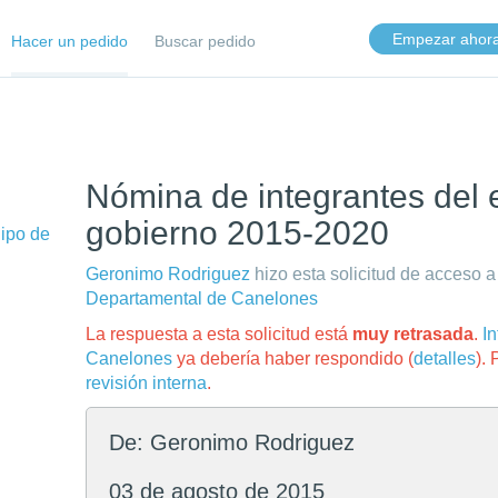
Empezar ahor
Hacer un pedido
Buscar pedido
Nómina de integrantes del 
gobierno 2015-2020
uipo de
Geronimo Rodriguez
hizo esta solicitud de acceso a
Departamental de Canelones
La respuesta a esta solicitud está
muy retrasada
.
I
Canelones
ya debería haber respondido (
detalles
).
revisión interna
.
De: Geronimo Rodriguez
03 de agosto de 2015