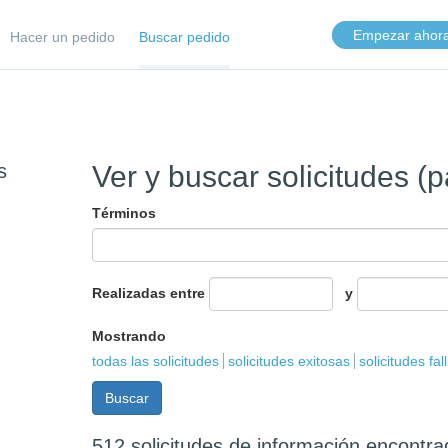
Empezar ahor
Hacer un pedido
Buscar pedido
s
Ver y buscar solicitudes (
Términos
Realizadas entre
y
Mostrando
todas las solicitudes
solicitudes exitosas
solicitudes fal
512 solicitudes de información encontr