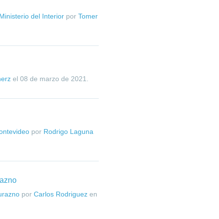
inisterio del Interior
por
Tomer
herz
el
08 de marzo de 2021
.
ontevideo
por
Rodrigo Laguna
razno
urazno
por
Carlos Rodriguez
en