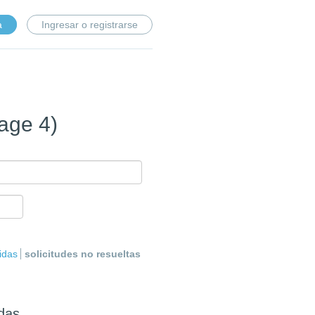
a
Ingresar o registrarse
page 4)
lidas
solicitudes no resueltas
adas