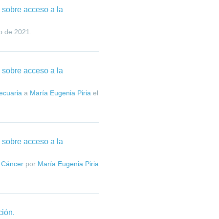
n sobre acceso a la
io de 2021
.
n sobre acceso a la
pecuaria
a
María Eugenia Piria
el
n sobre acceso a la
l Cáncer
por
María Eugenia Piria
ción.